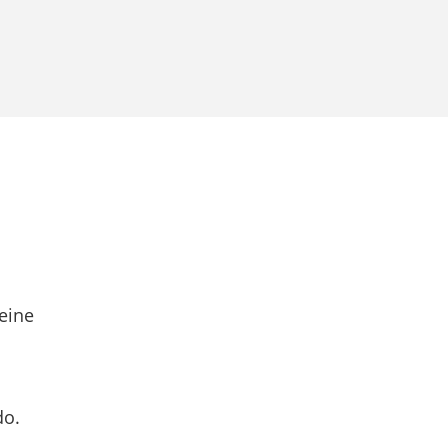
eine
do.