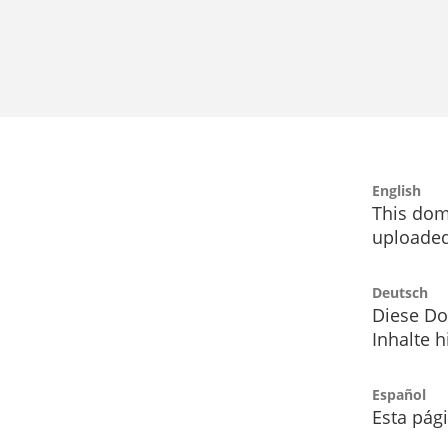
English
This dom
uploaded
Deutsch
Diese Do
Inhalte h
Español
Esta pág